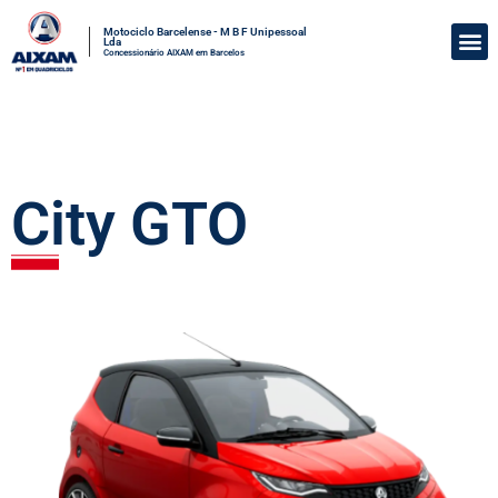
Motociclo Barcelense - M B F Unipessoal
Lda
Concessionário AIXAM em Barcelos
City GTO